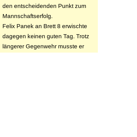
den entscheidenden Punkt zum
Mannschaftserfolg.
Felix Panek an Brett 8 erwischte
dagegen keinen guten Tag. Trotz
längerer Gegenwehr musste er
sich im Endspiel geschlagen
geben. Doch das hatte auf das
Gesamtergebnis keinen Einfluss
mehr – Tuttlingen stand bereits als
Sieger fest.
Mit diesem zweiten 4,5-3,5 Sieg in
Folge geht die Mannschaft nun
gestärkt in die nächste Runde