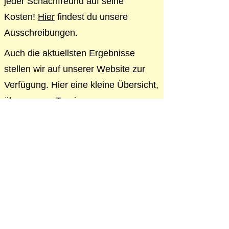
jeder Schachfreund auf seine
Kosten!
Hier
findest du unsere
Ausschreibungen.
Auch die aktuellsten Ergebnisse
stellen wir auf unserer Website zur
Verfügung. Hier eine kleine Übersicht,
über unsere Turniere:
Stadtmeisterschaft
Vereinspokal
Blitzmeisterschaft
Silvesterblitz
Impressum
Datenschutz